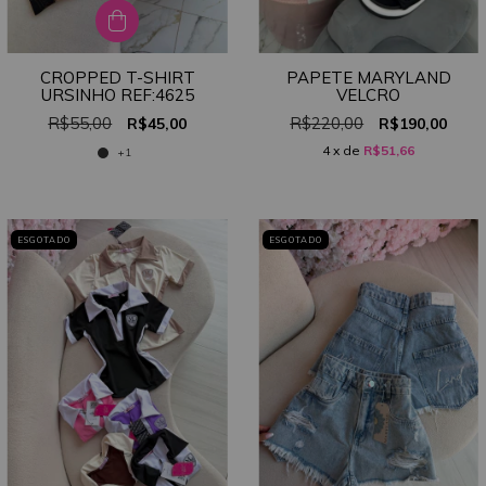
CROPPED T-SHIRT
PAPETE MARYLAND
URSINHO REF:4625
VELCRO
R$55,00
R$220,00
R$45,00
R$190,00
4
x de
R$51,66
+1
ESGOTADO
ESGOTADO