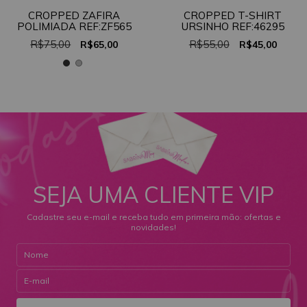
CROPPED ZAFIRA
CROPPED T-SHIRT
POLIMIADA REF:ZF565
URSINHO REF:46295
R$75,00
R$55,00
R$65,00
R$45,00
SEJA UMA CLIENTE VIP
Cadastre seu e-mail e receba tudo em primeira mão: ofertas e
novidades!