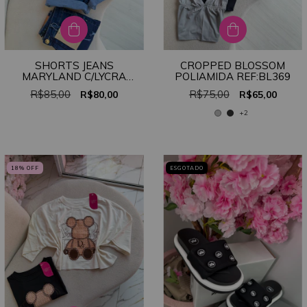
SHORTS JEANS
CROPPED BLOSSOM
MARYLAND C/LYCRA
POLIAMIDA REF:BL369
REF;AP964
R$85,00
R$75,00
R$80,00
R$65,00
+2
18
% OFF
ESGOTADO