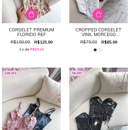
CORSELET PREMIUM
CROPPED CORSELET
FLORIDO REF
VINIL MORCEGO
REF:47489
R$150,00
R$75,00
R$125,00
R$65,00
2
x de
R$65,24
12
% OFF
7
% OFF