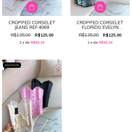
CROPPED CORSELET
CROPPED CORSELET
JEANS REF:4069
FLORIDO EVELYN
PREMIUM REF:2403
R$135,00
R$135,00
R$125,00
R$125,00
2
x de
R$65,24
2
x de
R$65,24
ESGOTADO