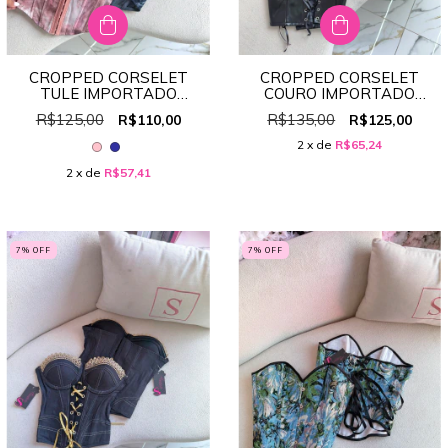
CROPPED CORSELET
CROPPED CORSELET
TULE IMPORTADO
COURO IMPORTADO
(FORMA PEQUENA)
REF:06179
R$125,00
R$135,00
R$110,00
R$125,00
REF:6399
2
x de
R$65,24
2
x de
R$57,41
7
% OFF
7
% OFF