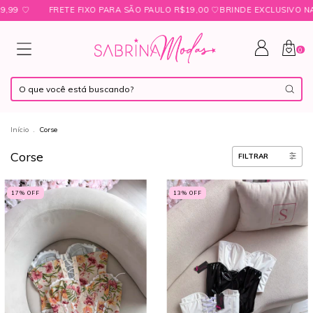
♡
FRETE FIXO PARA SÃO PAULO R$19,00 ㅤ♡ㅤBRINDE EXCLUSIVO NAS CO
0
Início
.
Corse
Corse
FILTRAR
17
% OFF
13
% OFF