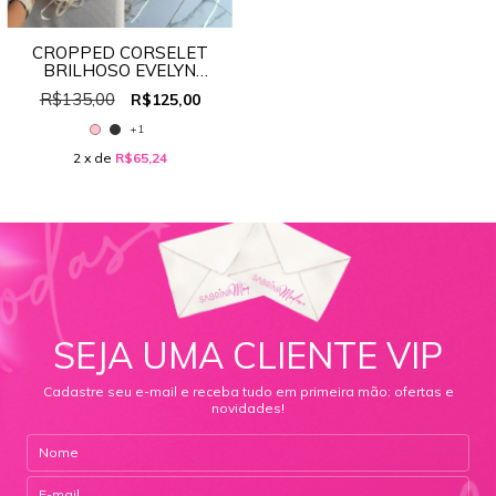
CROPPED CORSELET
BRILHOSO EVELYN
PREMIUM REF:3620
R$135,00
R$125,00
+1
2
x de
R$65,24
SEJA UMA CLIENTE VIP
Cadastre seu e-mail e receba tudo em primeira mão: ofertas e
novidades!