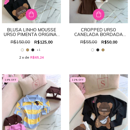
BLUSA LINHO MOUSSE
CROPPED URSO
URSO PIMENTA ORIGINAL
CANELADA BORDADA
REF:PM096
REF:4308
R$150,00
R$55,00
R$125,00
R$50,00
+1
2
x de
R$65,24
14
% OFF
11
% OFF