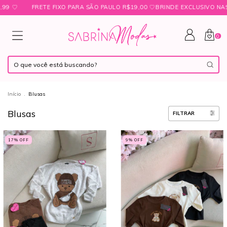
FRETE FIXO PARA SÃO PAULO R$19,00 ㅤ♡ㅤBRINDE EXCLUSIVO NAS COM
0
Início
.
Blusas
Blusas
FILTRAR
17
% OFF
9
% OFF