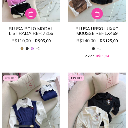
BLUSA POLO MODAL
BLUSA URSO LUXXO
LISTRADA REF: 7256
MOUSSE REF:LX469
R$110,00
R$140,00
R$95,00
R$125,00
+2
+1
2
x de
R$65,24
17
% OFF
13
% OFF