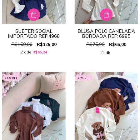
SUÉTER SOCIAL
BLUSA POLO CANELADA
IMPORTADO REF:4968
BORDADA REF: 6985
R$150,00
R$75,00
R$125,00
R$65,00
2
x de
R$65,24
15
% OFF
17
% OFF