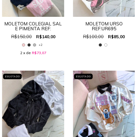
MOLETOM COLEGIAL SAL
MOLETOM URSO
E PIMENTA REF:
REF:UR695
R$150,00
R$100,00
R$140,00
R$85,00
+2
2
x de
R$73,07
ESGOTADO
ESGOTADO