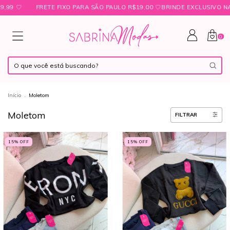
ㅤ♡
FRETE FIXO PARA SÃO PAULO R$19,00 ㅤ♡ㅤBRINDE EXCLUSIVO NAS C
0
Início
.
Moletom
Moletom
FILTRAR
15
% OFF
15
% OFF