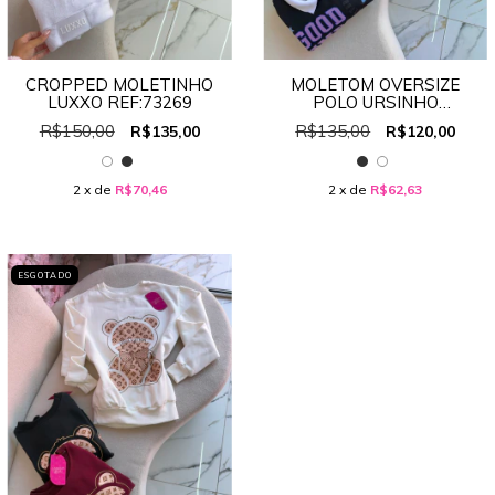
CROPPED MOLETINHO
MOLETOM OVERSIZE
LUXXO REF:73269
POLO URSINHO
REF:BL025
R$150,00
R$135,00
R$135,00
R$120,00
2
x de
R$70,46
2
x de
R$62,63
ESGOTADO