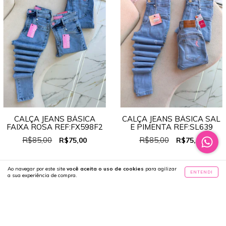
CALÇA JEANS BÁSICA
CALÇA JEANS BÁSICA SAL
FAIXA ROSA REF:FX598F2
E PIMENTA REF:SL639
R$85,00
R$85,00
R$75,00
R$75,00
Ao navegar por este site
você aceita o uso de cookies
para agilizar
ENTENDI
a sua experiência de compra.
12
% OFF
12
% OFF