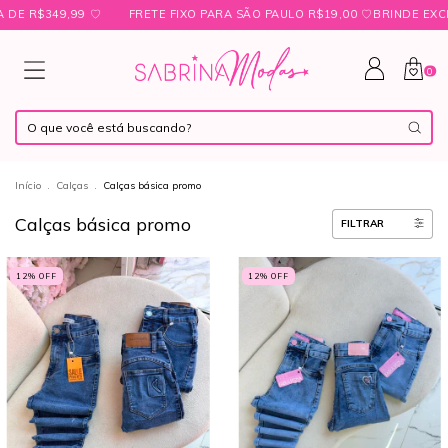
,99 ㅤ♡
FRETE FIXO PARA SÃO PAULO R$19,00 ㅤ♡ㅤBRINDE EXCLUSIVO N
0
Início
.
Calças
.
Calças básica promo
Calças básica promo
FILTRAR
12
% OFF
12
% OFF