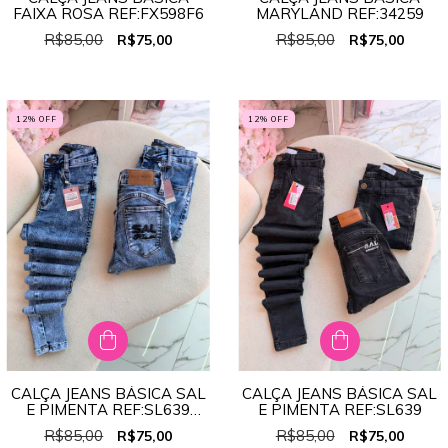
FAIXA ROSA REF:FX598F6
MARYLAND REF:34259
R$85,00
R$85,00
R$75,00
R$75,00
12
% OFF
12
% OFF
CALÇA JEANS BÁSICA SAL
CALÇA JEANS BÁSICA SAL
E PIMENTA REF:SL639
E PIMENTA REF:SL639
PEQUENA
R$85,00
R$85,00
R$75,00
R$75,00