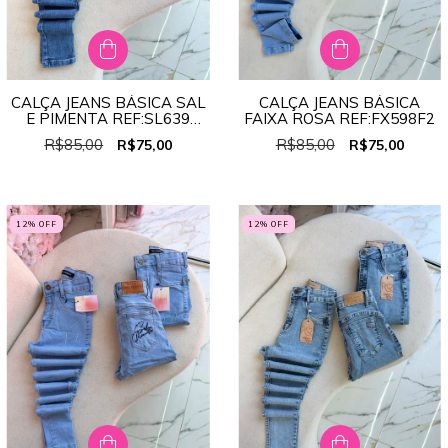
CALÇA JEANS BÁSICA SAL
CALÇA JEANS BÁSICA
E PIMENTA REF:SL639
FAIXA ROSA REF:FX598F2
(BEM PEQUENO)
R$85,00
R$85,00
R$75,00
R$75,00
12
% OFF
12
% OFF