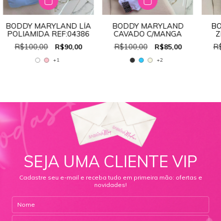
BODDY MARYLAND LÍA
BODDY MARYLAND
B
POLIAMIDA REF:04386
CAVADO C/MANGA
Z
R$100,00
R$100,00
R
R$90,00
R$85,00
+1
+2
SEJA UMA CLIENTE VIP
Cadastre seu e-mail e receba tudo em primeira mão: ofertas e
novidades!