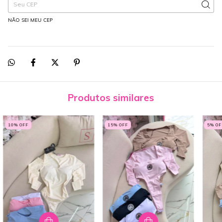
NÃO SEI MEU CEP
Produtos similares
10
% OFF
15
% OFF
5
% OF