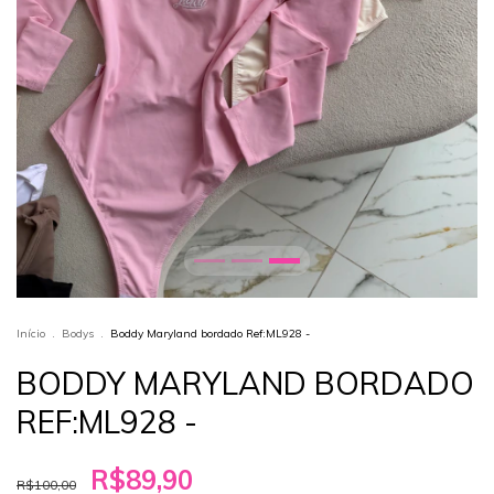
Início
.
Bodys
.
Boddy Maryland bordado Ref:ML928 -
BODDY MARYLAND BORDADO
REF:ML928 -
R$89,90
R$100,00