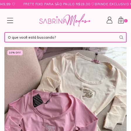
 ㅤ♡
FRETE FIXO PARA SÃO PAULO R$19,00 ㅤ♡ㅤBRINDE EXCLUSIVO NAS 
0
10
% OFF