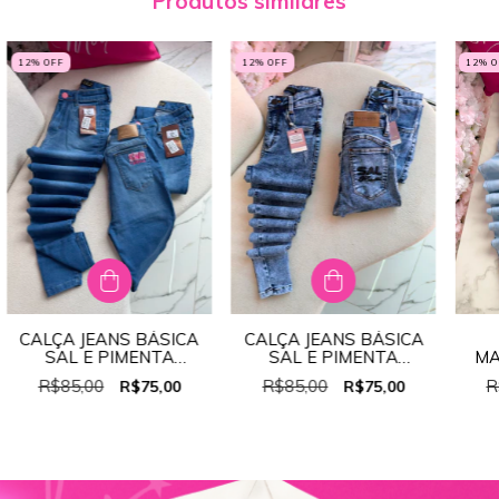
Produtos similares
12
% OFF
12
% OFF
12
% 
CALÇA JEANS BÁSICA
CALÇA JEANS BÁSICA
SAL E PIMENTA
SAL E PIMENTA
MA
(GRANDE)
REF:SL639 PEQUENA
R$85,00
R$85,00
R
R$75,00
R$75,00