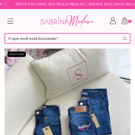
FRETE FIXO PARA SÃO PAULO R$19,00 ㅤ♡ㅤBRINDE EXCLUSIVO NAS COMP
0
ESGOTADO