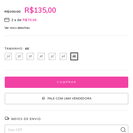
R$135,00
R$150,00
2
x de
R$70,46
Ver mais detalhes
TAMANHO:
46
34
36
38
40
42
44
46
FALE COM UMA VENDEDORA
MEIOS DE ENVIO
Entregas para o CEP:
ALTERAR CEP