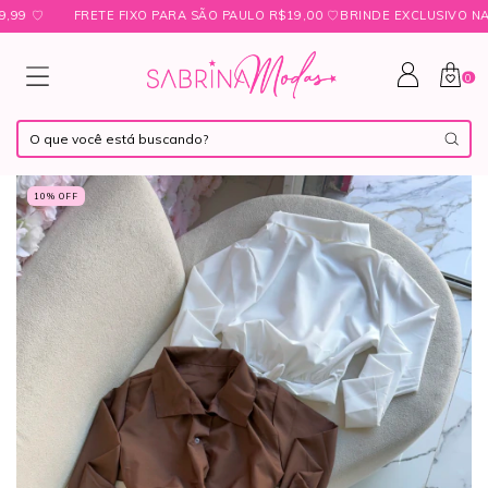
ㅤ♡
FRETE FIXO PARA SÃO PAULO R$19,00 ㅤ♡ㅤBRINDE EXCLUSIVO NAS CO
0
10
% OFF