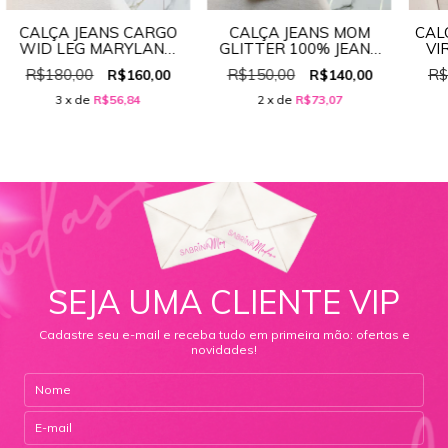
CALÇA JEANS CARGO
CALÇA JEANS MOM
CAL
WID LEG MARYLAND
GLITTER 100% JEANS
VI
100% JEANS REF:3412
REF:00249
R$180,00
R$150,00
R$
R$160,00
R$140,00
3
x de
R$56,84
2
x de
R$73,07
SEJA UMA CLIENTE VIP
Cadastre seu e-mail e receba tudo em primeira mão: ofertas e
novidades!