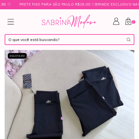
♡
FRETE FIXO PARA SÃO PAULO R$19,00 ㅤ♡ㅤBRINDE EXCLUSIVO NAS CO
0
ESGOTADO