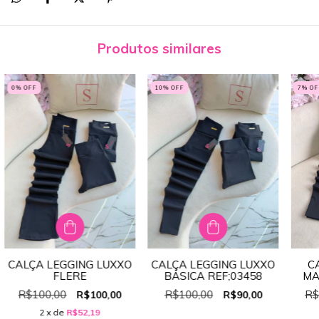
Produtos similares
0
% OFF
10
% OFF
7
% OF
CALÇA LEGGING LUXXO
CALÇA LEGGING LUXXO
C
FLERE
BÁSICA REF;03458
MA
R$100,00
R$100,00
R$
R$100,00
R$90,00
2
x de
R$52,19