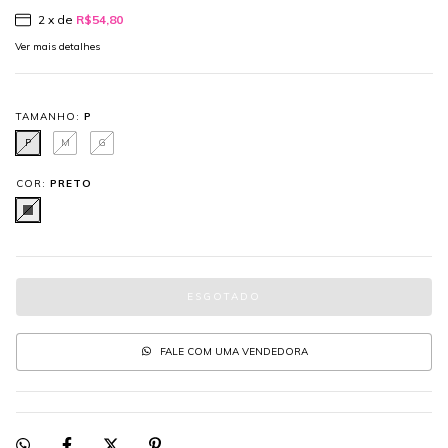
2
x de
R$54,80
Ver mais detalhes
TAMANHO:
P
P
M
G
COR:
PRETO
FALE COM UMA VENDEDORA