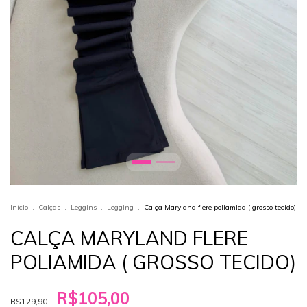
Início
.
Calças
.
Leggins
.
Legging
.
Calça Maryland flere poliamida ( grosso tecido)
CALÇA MARYLAND FLERE
POLIAMIDA ( GROSSO TECIDO)
R$105,00
R$129,90