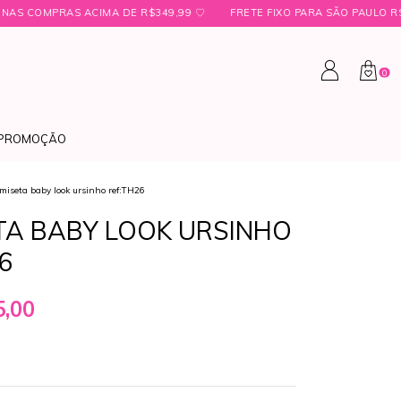
349,99 ㅤ♡
FRETE FIXO PARA SÃO PAULO R$19,00 ㅤ♡ㅤBRINDE EXCLUSIVO
0
PROMOÇÃO
miseta baby look ursinho ref:TH26
TA BABY LOOK URSINHO
6
,00