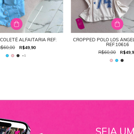
COLETÊ ALFAITARIA REF:
CROPPED POLO LOS ÁNGE
TAMANHO:
ÚNICO
REF:10616
$60,00
R$49,90
ÚNICO
R$60,00
R$49,
+1
SEJA UM