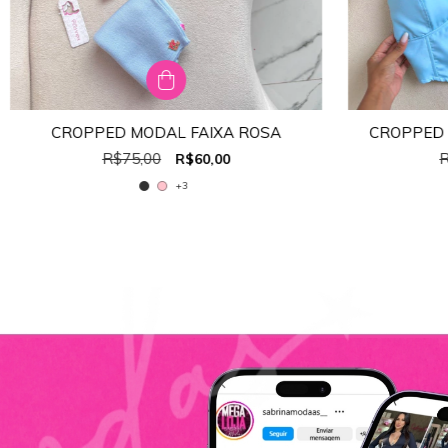
CROPPED MODAL FAIXA ROSA
CROPPED 
TAMANHO:
ÚNICO
R$75,00
R
R$60,00
ÚNICO
+3