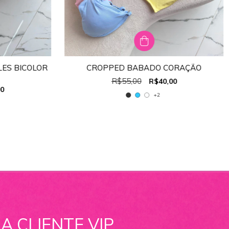
LES BICOLOR
CROPPED BABADO CORAÇÃO
TAMANHO:
ÚNICO
R$55,00
R$40,00
ÚNICO
90
+2
A CLIENTE VIP