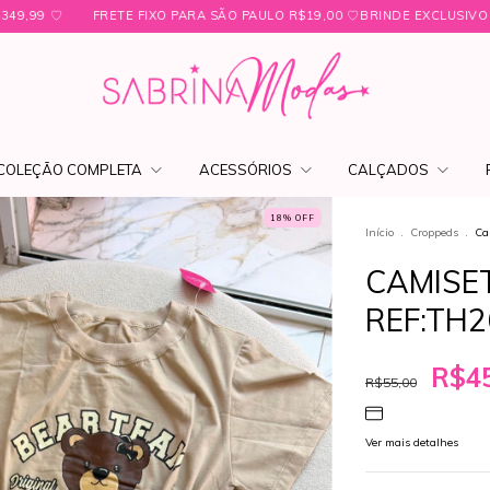
RA SÃO PAULO R$19,00 ㅤ♡ㅤBRINDE EXCLUSIVO NAS COMPRAS ACIMA DE R$
COLEÇÃO COMPLETA
ACESSÓRIOS
CALÇADOS
18
% OFF
Início
.
Croppeds
.
Ca
CAMISE
REF:TH2
R$45
R$55,00
Ver mais detalhes