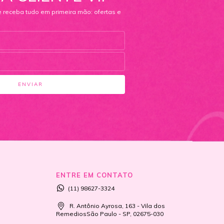
e receba tudo em primeira mão: ofertas e
ENTRE EM CONTATO
(11) 98627-3324
R. Antônio Ayrosa, 163 - Vila dos
RemediosSão Paulo - SP, 02675-030