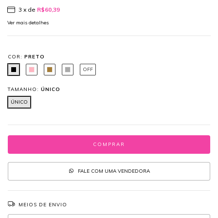
3
x de
R$60,39
Ver mais detalhes
COR:
PRETO
OFF
TAMANHO:
ÚNICO
ÚNICO
FALE COM UMA VENDEDORA
MEIOS DE ENVIO
Entregas para o CEP:
ALTERAR CEP