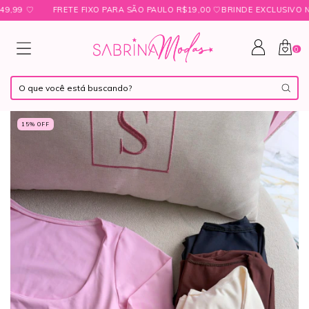
 ㅤ♡
FRETE FIXO PARA SÃO PAULO R$19,00 ㅤ♡ㅤBRINDE EXCLUSIVO NAS 
0
15
% OFF