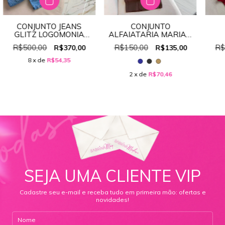
CONJUNTO JEANS
CONJUNTO
GLITZ LOGOMONIA
ALFAIATARIA MARIAH
100% JEANS
REF:65988
R$500,00
R$150,00
R$
R$370,00
R$135,00
8
x de
R$54,35
2
x de
R$70,46
SEJA UMA CLIENTE VIP
Cadastre seu e-mail e receba tudo em primeira mão: ofertas e
novidades!