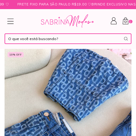
FRETE FIXO PARA SÃO PAULO R$19,00 ㅤ♡ㅤBRINDE EXCLUSIVO NAS COM
0
10
% OFF