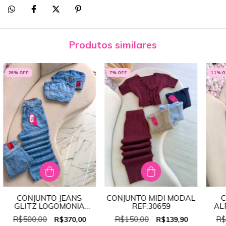
Produtos similares
26
% OFF
7
% OFF
11
% 
CONJUNTO JEANS
CONJUNTO MIDI MODAL
C
GLITZ LOGOMONIA
REF:30659
AL
100% JEANS
RE
R$500,00
R$150,00
R$
R$370,00
R$139,90