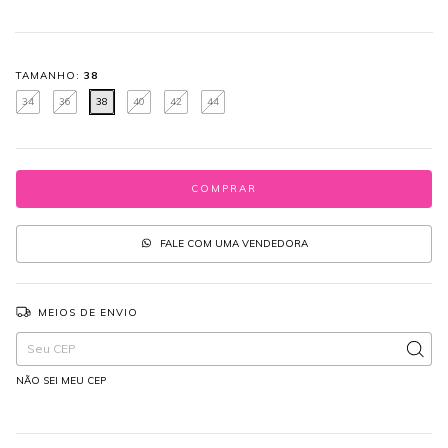
TAMANHO:
38
34
36
38
40
42
44
FALE COM UMA VENDEDORA
MEIOS DE ENVIO
Entregas para o CEP:
ALTERAR CEP
NÃO SEI MEU CEP