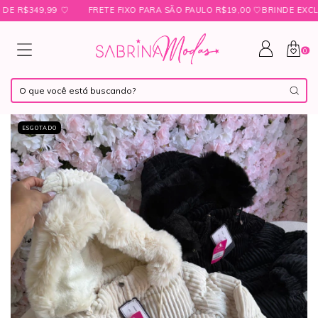
$349,99 ㅤ♡
FRETE FIXO PARA SÃO PAULO R$19,00 ㅤ♡ㅤBRINDE EXCLUSI
0
ESGOTADO