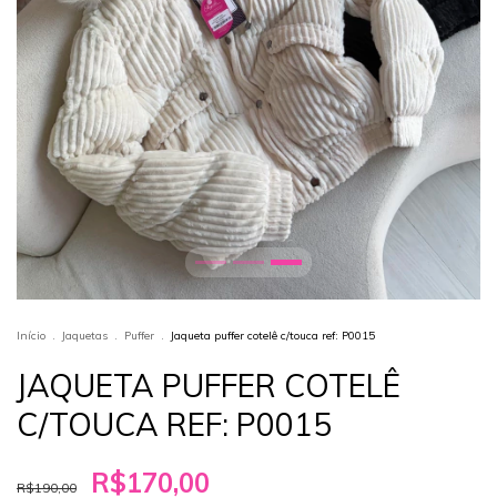
Início
.
Jaquetas
.
Puffer
.
Jaqueta puffer cotelê c/touca ref: P0015
JAQUETA PUFFER COTELÊ
C/TOUCA REF: P0015
R$170,00
R$190,00