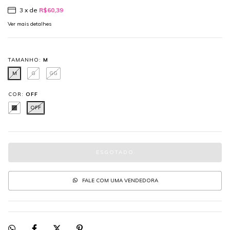
3
x de
R$60,39
Ver mais detalhes
TAMANHO:
M
M
G
GG
COR:
OFF
OFF
FALE COM UMA VENDEDORA