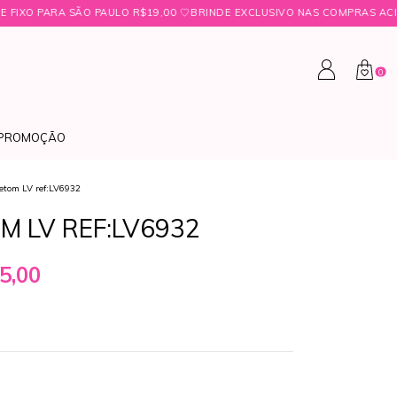
PAULO R$19,00 ㅤ♡ㅤBRINDE EXCLUSIVO NAS COMPRAS ACIMA DE R$349,99 ㅤ
0
PROMOÇÃO
etom LV ref:LV6932
 LV REF:LV6932
5,00