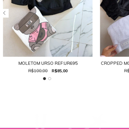
MOLETOM URSO REF:UR695
CROPPED MO
R$100,00
R$
R$85,00