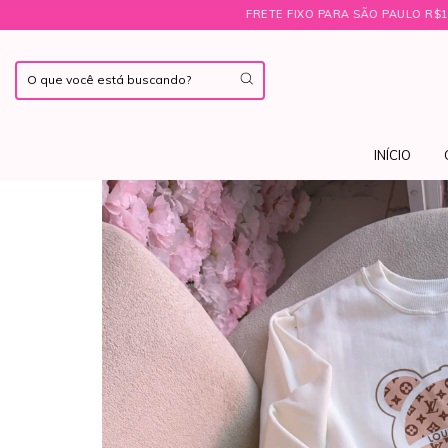
FRETE FIXO PARA SÃO PAULO R$19,00 ㅤ♡ㅤBRINDE E
INÍCIO