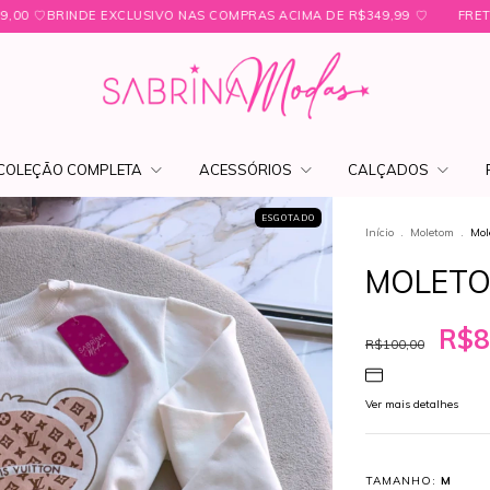
XCLUSIVO NAS COMPRAS ACIMA DE R$349,99 ㅤ♡
FRETE FIXO PARA SÃO 
COLEÇÃO COMPLETA
ACESSÓRIOS
CALÇADOS
ESGOTADO
Início
.
Moletom
.
Mol
MOLETOM
R$8
R$100,00
Ver mais detalhes
TAMANHO:
M