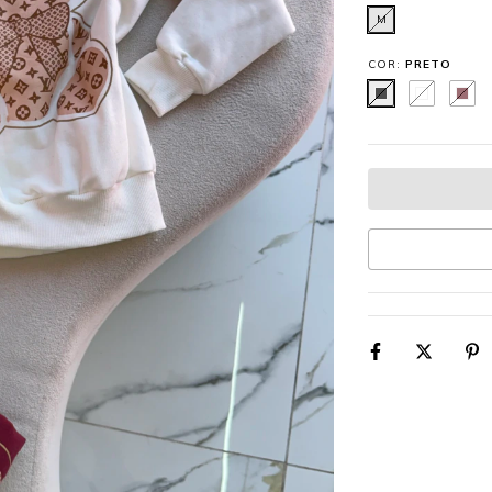
M
COR:
PRETO