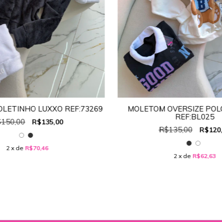
LETINHO LUXXO REF:73269
MOLETOM OVERSIZE POL
REF:BL025
150,00
R$135,00
R$135,00
R$120
2
x de
R$70,46
2
x de
R$62,63