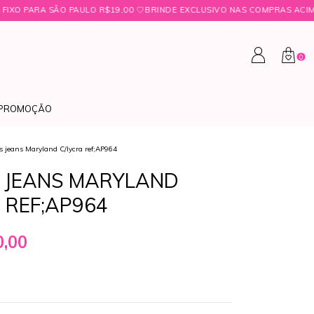
AULO R$19,00 ㅤ♡ㅤBRINDE EXCLUSIVO NAS COMPRAS ACIMA DE R$349,99 ㅤ♡
0
PROMOÇÃO
s jeans Maryland C/lycra ref;AP964
 JEANS MARYLAND
 REF;AP964
,00