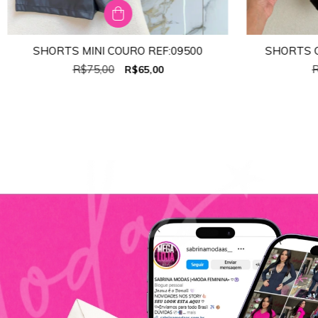
SHORTS MINI COURO REF:09500
SHORTS C
TAMANHO:
GG
R$75,00
R
R$65,00
M
GG