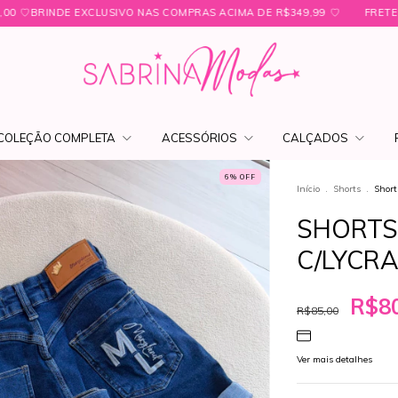
CLUSIVO NAS COMPRAS ACIMA DE R$349,99 ㅤ♡
FRETE FIXO PARA SÃO P
COLEÇÃO COMPLETA
ACESSÓRIOS
CALÇADOS
6
% OFF
Início
.
Shorts
.
Short
SHORTS
C/LYCRA
R$80
R$85,00
Ver mais detalhes