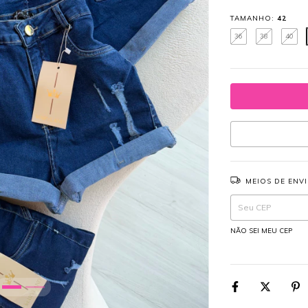
TAMANHO:
42
36
38
40
MEIOS DE ENV
Entregas para o CEP:
NÃO SEI MEU CEP