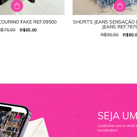
OURINO FAKE REF:09500
SHORTS JEANS SENSAÇÃO 
TAMANHO:
G
TAMANHO:
34
JEANS REF:787
$75,00
R$65,00
P
M
G
34
36
38
40
42
R$90,00
R$80,
SEJA UM
Cadastre seu e-mail 
novidades!