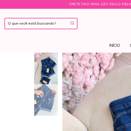
FRETE FIXO PARA SÃO PAULO R$19,00 ㅤ♡ㅤBRINDE EX
INÍCIO