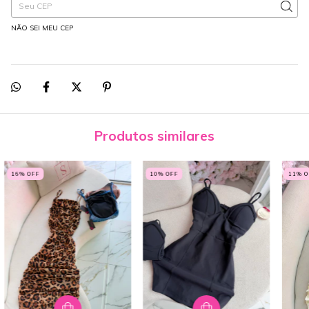
NÃO SEI MEU CEP
Produtos similares
16
% OFF
10
% OFF
11
% 