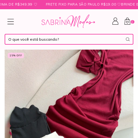
E R$349,99 ㅤ♡
FRETE FIXO PARA SÃO PAULO R$19,00 ㅤ♡ㅤBRINDE EXCL
0
15
% OFF