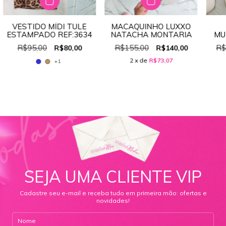
VESTIDO MÍDI TULE
MACAQUINHO LUXXO
ESTAMPADO REF:3634
NATACHA MONTARIA
MU
PO
R$95,00
R$155,00
R$
R$80,00
R$140,00
2
x de
R$73,07
+1
SEJA UMA CLIENTE VIP
Cadastre seu e-mail e receba tudo em primeira mão: ofertas e
novidades!