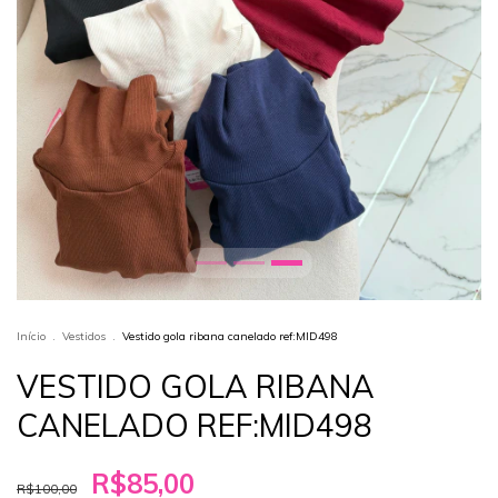
Início
.
Vestidos
.
Vestido gola ribana canelado ref:MID498
VESTIDO GOLA RIBANA
CANELADO REF:MID498
R$85,00
R$100,00