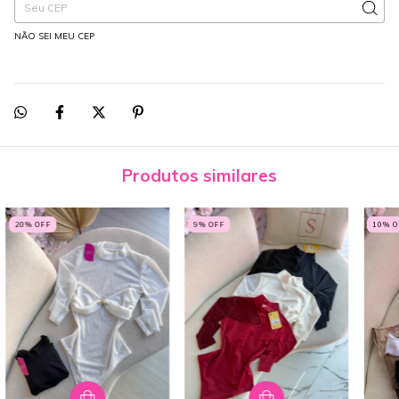
NÃO SEI MEU CEP
Produtos similares
20
% OFF
9
% OFF
10
% 