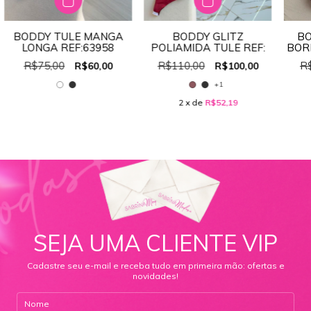
BODDY TULE MANGA
BODDY GLITZ
B
LONGA REF:63958
POLIAMIDA TULE REF:
BOR
R$75,00
R$110,00
R
R$60,00
R$100,00
+1
2
x de
R$52,19
SEJA UMA CLIENTE VIP
Cadastre seu e-mail e receba tudo em primeira mão: ofertas e
novidades!