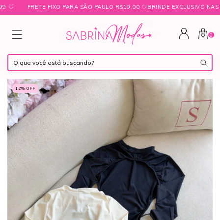
FRETE FIXO PARA SÃO PAULO R$19,00 ㅤ♡ㅤBRINDE EXCLUSIVO NAS COM
0
12
% OFF