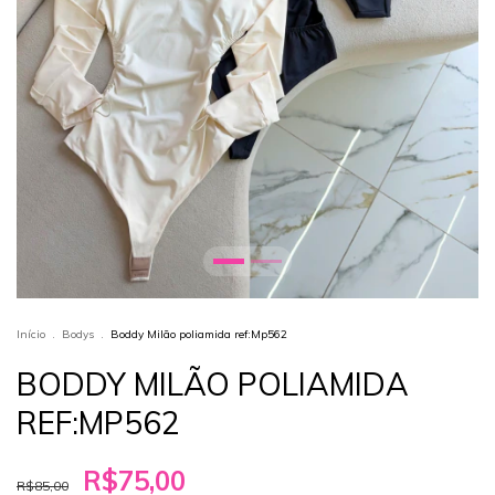
Início
.
Bodys
.
Boddy Milão poliamida ref:Mp562
BODDY MILÃO POLIAMIDA
REF:MP562
R$75,00
R$85,00