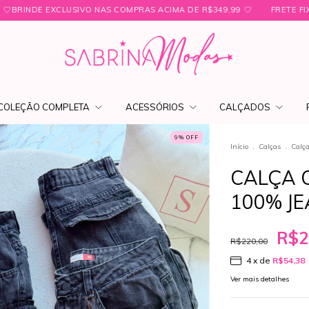
S COMPRAS ACIMA DE R$349,99 ㅤ♡
FRETE FIXO PARA SÃO PAULO R$19,
COLEÇÃO COMPLETA
ACESSÓRIOS
CALÇADOS
9
% OFF
Início
.
Calças
.
Calç
CALÇA 
100% JE
R$2
R$220,00
4
x de
R$54,38
Ver mais detalhes