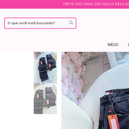
FRETE FIXO PARA SÃO PAULO R$19,00 ㅤ♡ㅤBRINDE EXCLUSIVO NA
INÍCIO