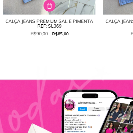
CALÇA JEANS PREMIUM SAL E PIMENTA
CALÇA JEAN
TAMANHO:
40
REF: SL369
34
36
38
40
42
44
34
R$90,00
R
R$85,00