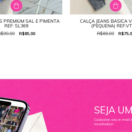
S PREMIUM SAL E PIMENTA
CALÇA JEANS BÁSICA 
TAMANHO:
38
TAMANHO:
38
REF: SL369
(PEQUENA) REF:V
36
38
40
42
44
34
36
38
40
42
$90,00
R$88,00
R$85,00
R$75,
SEJA UM
Cadastre seu e-mail 
novidades!