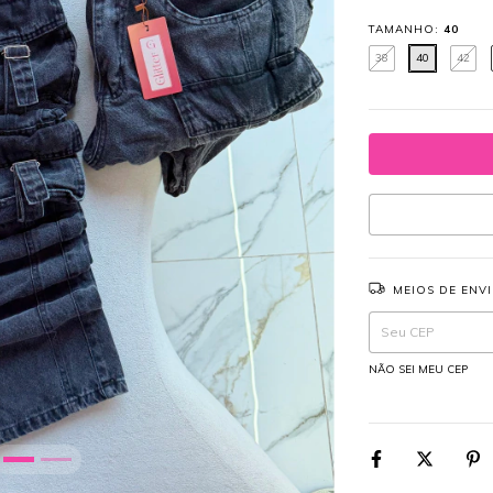
TAMANHO:
40
38
40
42
MEIOS DE ENV
Entregas para o CEP:
NÃO SEI MEU CEP