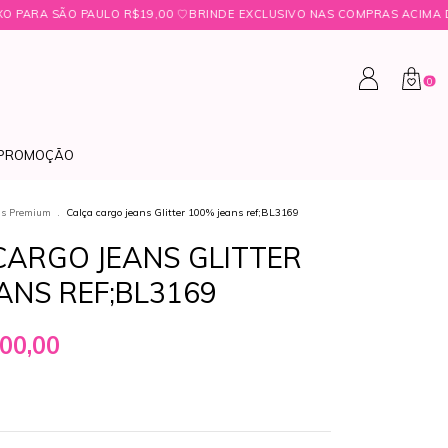
00 ㅤ♡ㅤBRINDE EXCLUSIVO NAS COMPRAS ACIMA DE R$349,99 ㅤ♡
FRETE 
0
PROMOÇÃO
as Premium
.
Calça cargo jeans Glitter 100% jeans ref;BL3169
CARGO JEANS GLITTER
ANS REF;BL3169
00,00