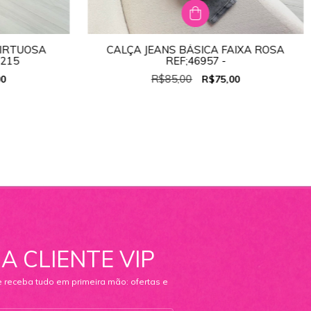
VIRTUOSA
CALÇA JEANS BÁSICA FAIXA ROSA
TAMANHO:
36
T215
REF;46957 -
44
36
38
40
42
44
46
R$85,00
00
R$75,00
A CLIENTE VIP
e receba tudo em primeira mão: ofertas e