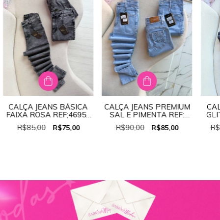
CALÇA JEANS BÁSICA
CALÇA JEANS PREMIUM
CA
FAIXA ROSA REF;46957
SAL E PIMENTA REF:
GLI
-
SL369
R$85,00
R$90,00
R$
R$75,00
R$85,00