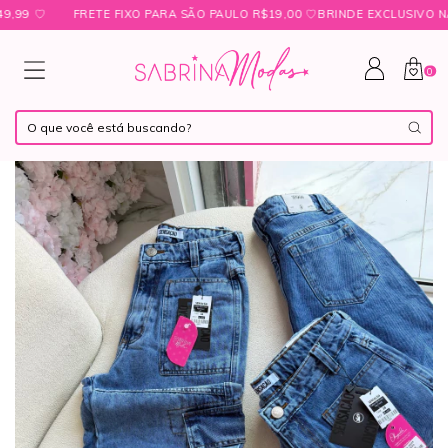
 ㅤ♡
FRETE FIXO PARA SÃO PAULO R$19,00 ㅤ♡ㅤBRINDE EXCLUSIVO NAS 
0