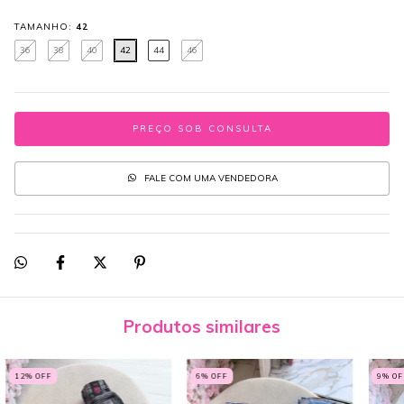
TAMANHO:
42
36
38
40
42
44
46
FALE COM UMA VENDEDORA
Produtos similares
12
% OFF
6
% OFF
9
% OF