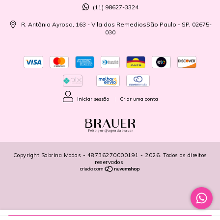
(11) 98627-3324
R. Antônio Ayrosa, 163 - Vila dos RemediosSão Paulo - SP, 02675-
030
Iniciar sessão
|
Criar uma conta
Feito por @agenciabrauer
Copyright Sabrina Modas - 48736270000191 - 2026. Todos os direitos
reservados.