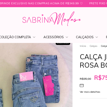
COMPRAS ACIMA DE R$349,99 ㅤ♡
FRETE FIXO PARA SÃO PAULO R$19,00
COLEÇÃO COMPLETA
ACESSÓRIOS
CALÇADOS
ESGOTADO
Início
.
Calças
.
Calça
CALÇA J
ROSA 
R$75
R$85,00
Ver mais detalhes