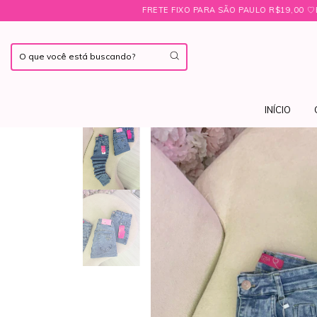
FRETE FIXO PARA SÃO PAULO R$19,00 ㅤ♡ㅤBRINDE EXCLUSIVO NAS 
INÍCIO