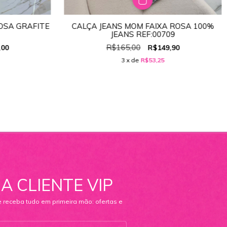
OSA GRAFITE
CALÇA JEANS MOM FAIXA ROSA 100%
TAMANHO:
44
JEANS REF:00709
46
36
38
40
42
44
46
R$165,00
,00
R$149,90
3
x de
R$53,25
A CLIENTE VIP
e receba tudo em primeira mão: ofertas e