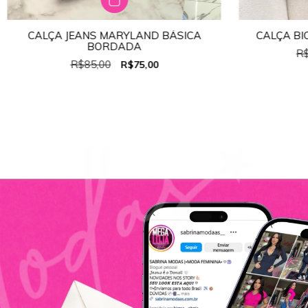
CALÇA JEANS MARYLAND BÁSICA
CALÇA BI
TAMANHO:
38
BORDADA
R$
34
36
38
40
42
44
R$85,00
R$75,00