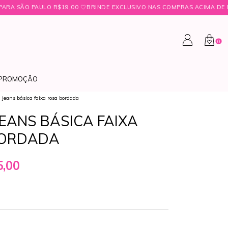
 ㅤ♡ㅤBRINDE EXCLUSIVO NAS COMPRAS ACIMA DE R$349,99 ㅤ♡
FRETE FI
0
PROMOÇÃO
 jeans básica faixa rosa bordada
EANS BÁSICA FAIXA
BORDADA
,00