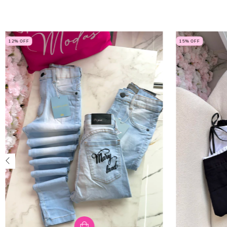
12
% OFF
15
% OFF