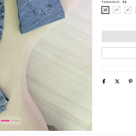
TAMANHO:
36
36
38
40