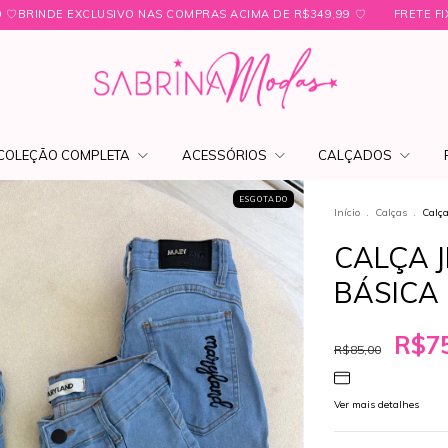
SIVO NAS COMPRAS ACIMA DE R$349,99 ㅤ♡
FRETE FIXO PARA SÃO PAUL
COLEÇÃO COMPLETA
ACESSÓRIOS
CALÇADOS
ESGOTADO
Início
.
Calças
.
Calça
CALÇA 
BÁSICA
R$75
R$85,00
Ver mais detalhes