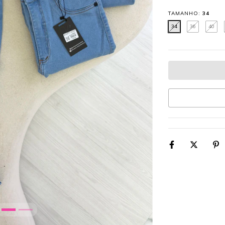
TAMANHO:
34
34
36
40