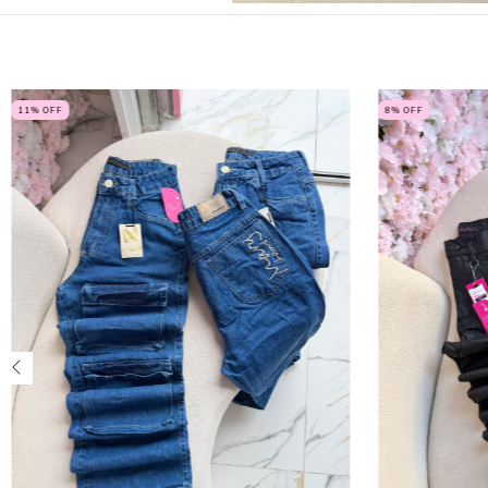
11
% OFF
8
% OFF