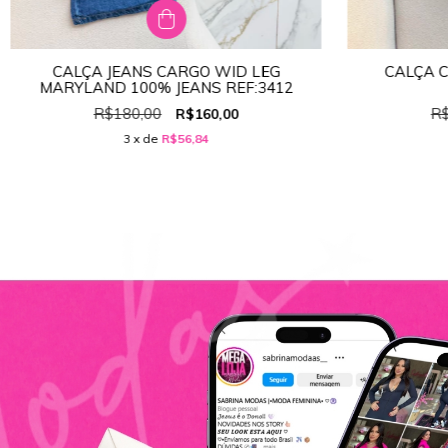
CALÇA JEANS CARGO WID LEG
CALÇA 
TAMANHO:
36
MARYLAND 100% JEANS REF:3412
36
38
40
42
44
36
R$180,00
R$
R$160,00
3
x de
R$56,84