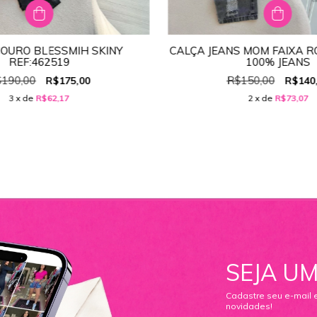
COURO BLESSMIH SKINY
CALÇA JEANS MOM FAIXA R
TAMANHO:
46
TAMANHO:
46
REF:462519
100% JEANS
38
40
42
44
46
36
38
40
42
44
190,00
R$150,00
R$175,00
R$140
3
x de
R$62,17
2
x de
R$73,07
SEJA UM
Cadastre seu e-mail 
novidades!