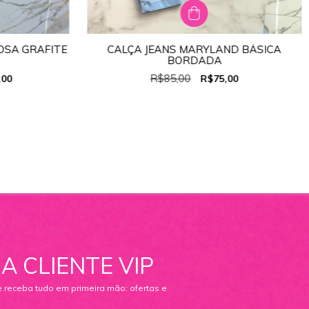
OSA GRAFITE
CALÇA JEANS MARYLAND BÁSICA
TAMANHO:
38
BORDADA
46
34
36
38
40
42
44
R$85,00
,00
R$75,00
A CLIENTE VIP
e receba tudo em primeira mão: ofertas e