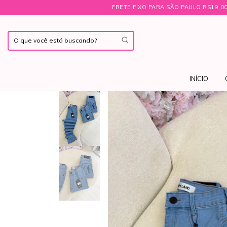
FRETE FIXO PARA SÃO PAULO R$19,00 ㅤ♡ㅤBRINDE EXCLU
INÍCIO