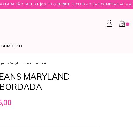
O R$19,00 ㅤ♡ㅤBRINDE EXCLUSIVO NAS COMPRAS ACIMA DE R$349,99 ㅤ♡
0
PROMOÇÃO
 jeans Maryland básica bordada
JEANS MARYLAND
 BORDADA
,00