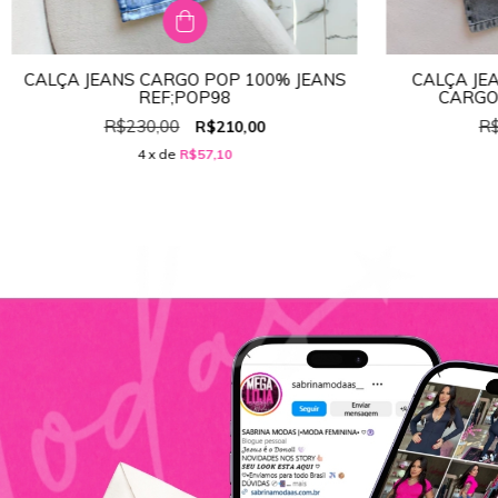
CALÇA JEANS CARGO POP 100% JEANS
CALÇA JE
TAMANHO:
38
REF;POP98
CARGO
36
38
40
42
44
36
R$230,00
R$
R$210,00
4
x de
R$57,10