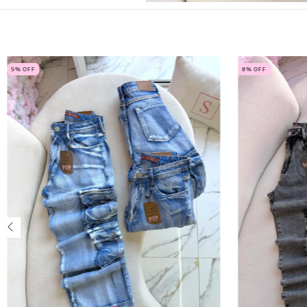
9
% OFF
8
% OFF