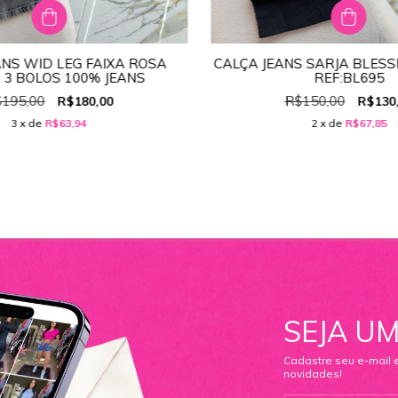
ANS WID LEG FAIXA ROSA
CALÇA JEANS SARJA BLESS
TAMANHO:
44
TAMANHO:
44
 3 BOLOS 100% JEANS
REF:BL695
38
40
42
44
46
36
38
40
42
195,00
R$150,00
R$180,00
R$130
3
x de
R$63,94
2
x de
R$67,85
SEJA UM
Cadastre seu e-mail 
novidades!