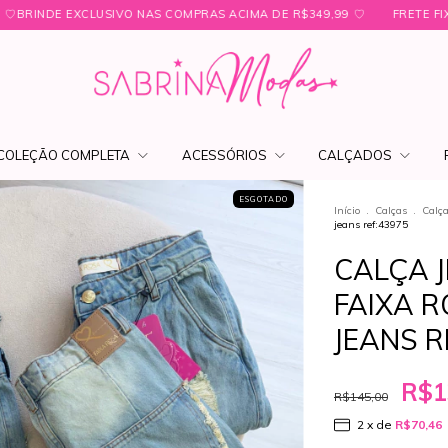
OMPRAS ACIMA DE R$349,99 ㅤ♡
FRETE FIXO PARA SÃO PAULO R$19,00 
COLEÇÃO COMPLETA
ACESSÓRIOS
CALÇADOS
ESGOTADO
Início
.
Calças
.
Calç
jeans ref:43975
CALÇA J
FAIXA 
JEANS R
R$1
R$145,00
2
x de
R$70,46