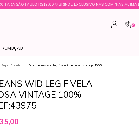
ㅤ♡ㅤBRINDE EXCLUSIVO NAS COMPRAS ACIMA DE R$349,99 ㅤ♡
FRETE FIX
0
PROMOÇÃO
a Super Premium
.
Calça jeans wid leg fivela faixa rosa vintage 100%
EANS WID LEG FIVELA
ROSA VINTAGE 100%
EF:43975
35,00