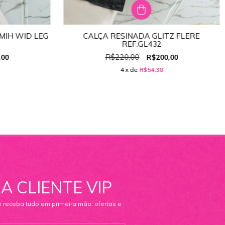
MIH WID LEG
CALÇA RESINADA GLITZ FLERE
TAMANHO:
40
REF:GL432
44
36
38
40
42
44
34
R$220,00
,00
R$200,00
4
x de
R$54,38
A CLIENTE VIP
e receba tudo em primeira mão: ofertas e