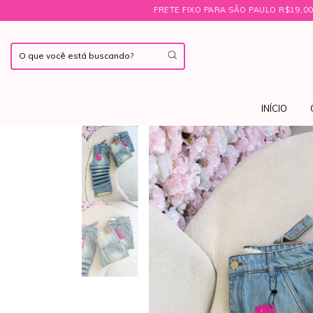
FRETE FIXO PARA SÃO PAULO R$19,00 ㅤ♡ㅤBRINDE EXCLUSIVO NAS C
INÍCIO