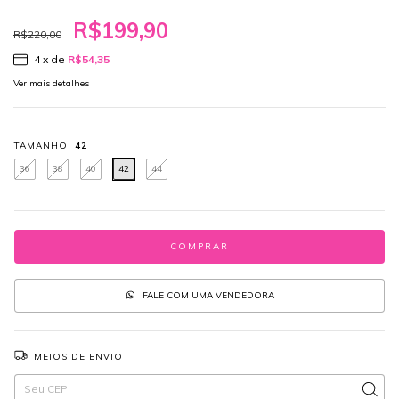
R$199,90
R$220,00
4
x de
R$54,35
Ver mais detalhes
TAMANHO:
42
36
38
40
42
44
FALE COM UMA VENDEDORA
MEIOS DE ENVIO
Entregas para o CEP:
ALTERAR CEP