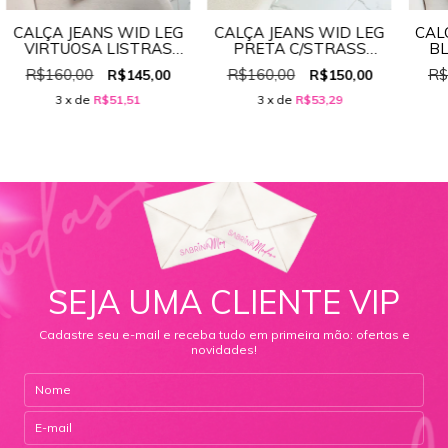
CALÇA JEANS WID LEG
CALÇA JEANS WID LEG
CAL
VIRTUOSA LISTRAS
PRETA C/STRASS
BL
100% JENAS
VIRTUOSA ( GRANDE)
R$160,00
R$160,00
R$
R$145,00
R$150,00
REF: 5567
3
x de
R$51,51
3
x de
R$53,29
SEJA UMA CLIENTE VIP
Cadastre seu e-mail e receba tudo em primeira mão: ofertas e
novidades!