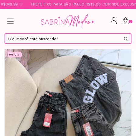
9,99 ㅤ♡
FRETE FIXO PARA SÃO PAULO R$19,00 ㅤ♡ㅤBRINDE EXCLUSIVO 
0
9
% OFF