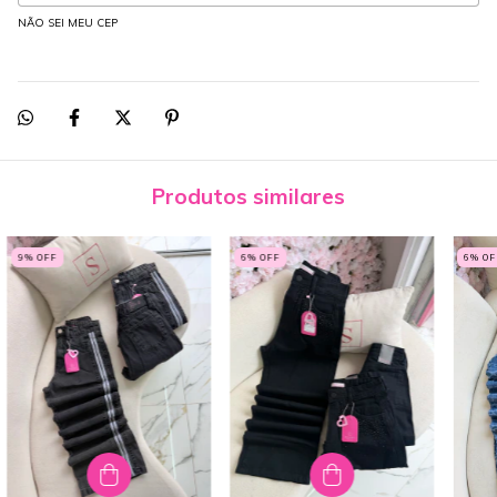
NÃO SEI MEU CEP
Produtos similares
9
% OFF
6
% OFF
6
% OF