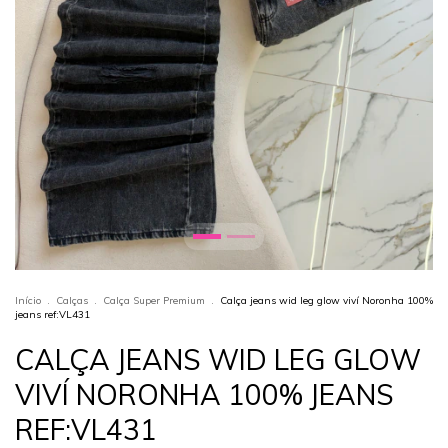
Início
.
Calças
.
Calça Super Premium
.
Calça jeans wid leg glow viví Noronha 100%
jeans ref:VL431
CALÇA JEANS WID LEG GLOW
VIVÍ NORONHA 100% JEANS
REF:VL431