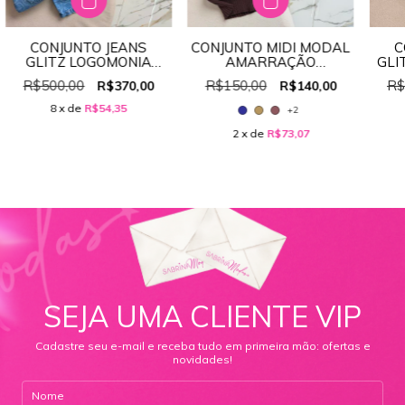
CONJUNTO JEANS
CONJUNTO MIDI MODAL
C
GLITZ LOGOMONIA
AMARRAÇÃO
GLI
100% JEANS
REF:BL459
R$500,00
R$150,00
R$
R$370,00
R$140,00
8
x de
R$54,35
+2
2
x de
R$73,07
SEJA UMA CLIENTE VIP
Cadastre seu e-mail e receba tudo em primeira mão: ofertas e
novidades!