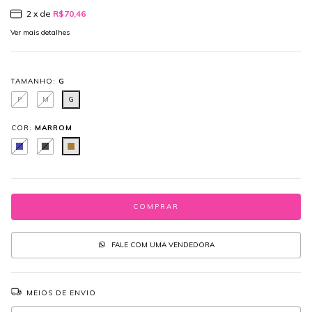
2
x de
R$70,46
Ver mais detalhes
TAMANHO:
G
P
M
G
COR:
MARROM
FALE COM UMA VENDEDORA
MEIOS DE ENVIO
Entregas para o CEP:
ALTERAR CEP