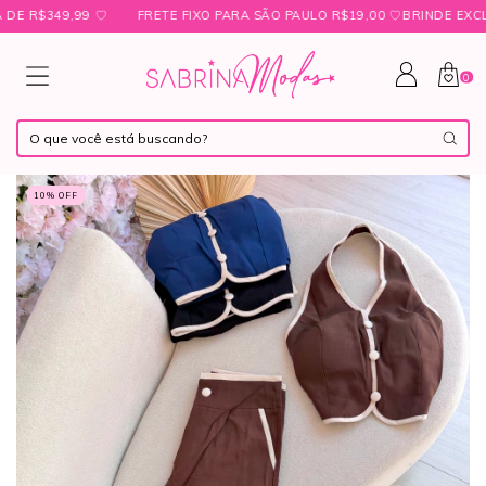
$349,99 ㅤ♡
FRETE FIXO PARA SÃO PAULO R$19,00 ㅤ♡ㅤBRINDE EXCLUSIV
0
10
% OFF