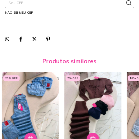
NÃO SEI MEU CEP
Produtos similares
26
% OFF
7
% OFF
10
% 