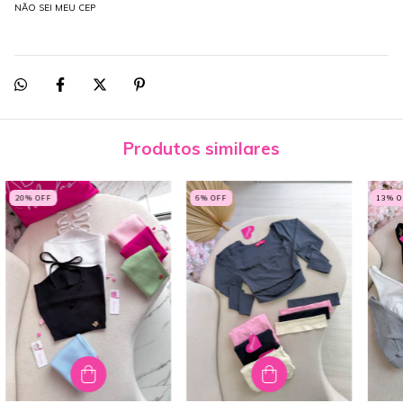
NÃO SEI MEU CEP
Produtos similares
20
% OFF
6
% OFF
13
% 