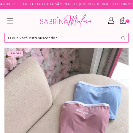
 ㅤ♡
FRETE FIXO PARA SÃO PAULO R$19,00 ㅤ♡ㅤBRINDE EXCLUSIVO NAS 
0
18
% OFF