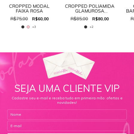
CROPPED MODAL
CROPPED POLIAMIDA
FAIXA ROSA
GLAMUROSA
BA
REF:30456
C
R$75,00
R$85,00
R
R$60,00
R$80,00
+3
+2
SEJA UMA CLIENTE VIP
Cadastre seu e-mail e receba tudo em primeira mão: ofertas e
novidades!