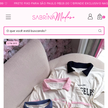
FRETE FIXO PARA SÃO PAULO R$19,00 ㅤ♡ㅤBRINDE EXCLUSIVO NAS COM
0
17
% OFF