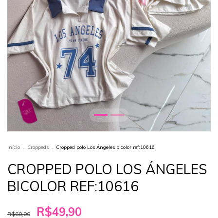
Início
.
Croppeds
.
Cropped polo Los Ángeles bicolor ref:10616
CROPPED POLO LOS ÁNGELES
BICOLOR REF:10616
R$49,90
R$60,00