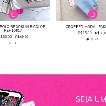
POLO BROOKLIN BICOLOR
CROPPED MODAL FAI
TAMANHO:
ÚNICO
REF:10617
R$75,00
R$60,
ÚNICO
$60,00
R$49,90
+3
+1
SEJA UM