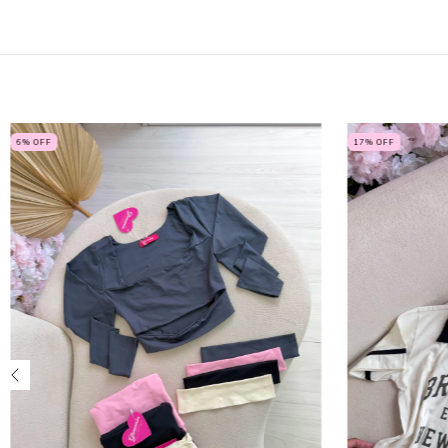
6
% OFF
17
% OFF