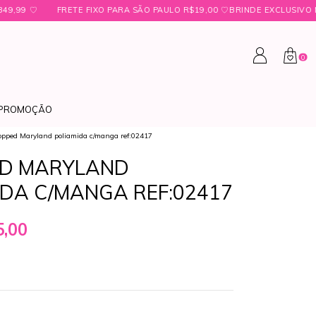
TE FIXO PARA SÃO PAULO R$19,00 ㅤ♡ㅤBRINDE EXCLUSIVO NAS COMPRAS A
0
PROMOÇÃO
opped Maryland poliamida c/manga ref:02417
D MARYLAND
IDA C/MANGA REF:02417
,00