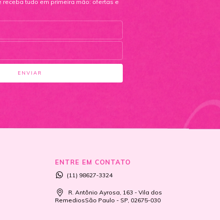
e receba tudo em primeira mão: ofertas e
ENTRE EM CONTATO
(11) 98627-3324
R. Antônio Ayrosa, 163 - Vila dos
RemediosSão Paulo - SP, 02675-030