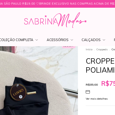
19,00 ㅤ♡ㅤBRINDE EXCLUSIVO NAS COMPRAS ACIMA DE R$349,99 ㅤ♡
FRE
COLEÇÃO COMPLETA
ACESSÓRIOS
CALÇADOS
12
% OFF
Início
.
Croppeds
.
Cr
CROPPE
POLIAM
R$75
R$85,00
Ver mais detalhes