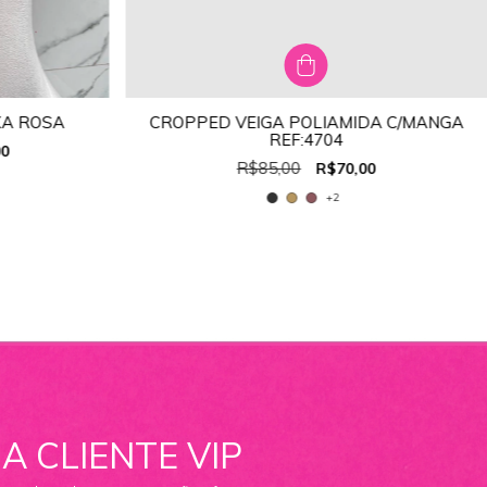
XA ROSA
CROPPED VEIGA POLIAMIDA C/MANGA
TAMANHO:
ÚNICO
REF:4704
00
ÚNICO
R$85,00
R$70,00
+2
A CLIENTE VIP