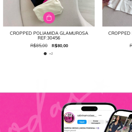
CROPPED POLIAMIDA GLAMUROSA
CROPPED 
TAMANHO:
ÚNICO
REF:30456
ÚNICO
R$85,00
R
R$80,00
+2