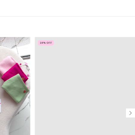
18
% OFF