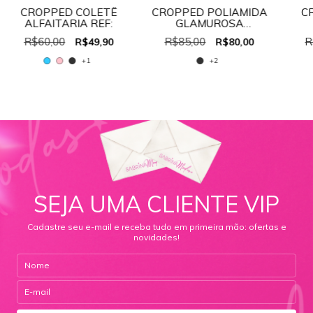
CROPPED COLETÊ
CROPPED POLIAMIDA
C
ALFAITARIA REF:
GLAMUROSA
REF:30456
AMA
R$60,00
R$85,00
R
R$49,90
R$80,00
+1
+2
SEJA UMA CLIENTE VIP
Cadastre seu e-mail e receba tudo em primeira mão: ofertas e
novidades!