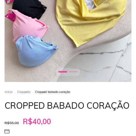
Início
.
Croppeds
.
Cropped babado coração
CROPPED BABADO CORAÇÃO
R$40,00
R$55,00