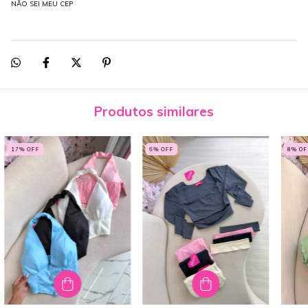
NÃO SEI MEU CEP
Produtos similares
17
% OFF
6
% OFF
8
% OF