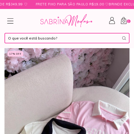
349,99 ㅤ♡
FRETE FIXO PARA SÃO PAULO R$19,00 ㅤ♡ㅤBRINDE EXCLUSIV
0
17
% OFF