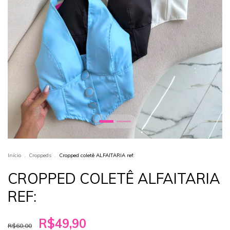
Início
.
Croppeds
.
Cropped coletê ALFAITARIA ref:
CROPPED COLETÊ ALFAITARIA
REF:
R$49,90
R$60,00