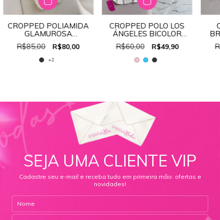
CROPPED POLIAMIDA
CROPPED POLO LOS
GLAMUROSA
ÁNGELES BICOLOR
BR
REF:30456
REF:10616
R$85,00
R$60,00
R
R$80,00
R$49,90
+2
SEJA UMA CLIENTE VIP
Cadastre seu e-mail e receba tudo em primeira mão: ofertas e
novidades!