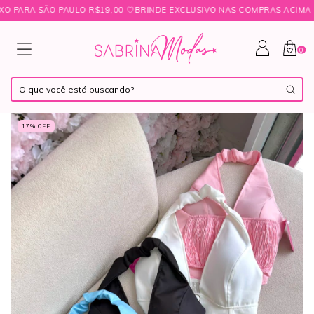
ARA SÃO PAULO R$19,00 ㅤ♡ㅤBRINDE EXCLUSIVO NAS COMPRAS ACIMA DE R$
0
17
% OFF