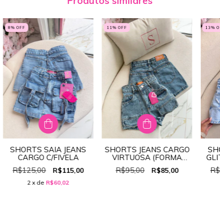
Produtos similares
8
% OFF
11
% OFF
13
% 
SHORTS SAIA JEANS
SHORTS JEANS CARGO
SH
CARGO C/FIVELA
VIRTUOSA (FORMA
GLI
PEQUENA) 100% JEANS
R$125,00
R$95,00
R$
R$115,00
R$85,00
2
x de
R$60,02