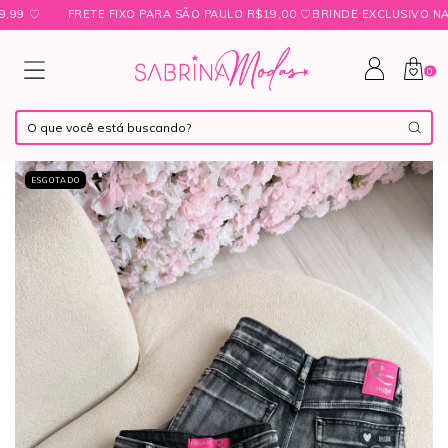
ㅤ♡
FRETE FIXO PARA SÃO PAULO R$19,00 ㅤ♡ㅤBRINDE EXCLUSIVO NAS C
0
ESGOTADO