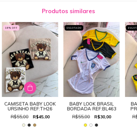
Produtos similares
18
% OFF
ESGOTADO
ESGO
CAMISETA BABY LOOK
BABY LOOK BRASIL
BA
URSINHO REF:TH26
BORDADA REF:BL463
PR
R$55,00
R$55,00
R
R$45,00
R$30,00