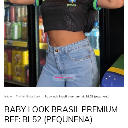
Início
.
T-shirt Baby Look
.
Baby look Brasil premium ref: BL52 (pequnena)
BABY LOOK BRASIL PREMIUM
REF: BL52 (PEQUNENA)