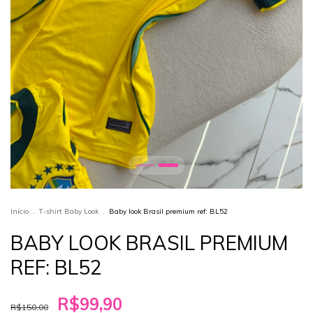
Início
.
T-shirt Baby Look
.
Baby look Brasil premium ref: BL52
BABY LOOK BRASIL PREMIUM
REF: BL52
R$99,90
R$150,00