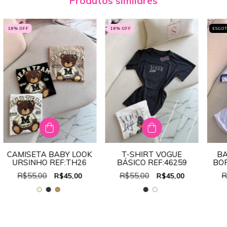
Produtos similares
18
% OFF
18
% OFF
ESGO
CAMISETA BABY LOOK
T-SHIRT VOGUE
BA
URSINHO REF:TH26
BÁSICO REF:46259
BO
R$55,00
R$55,00
R
R$45,00
R$45,00