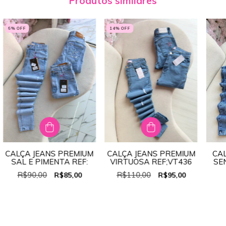
Produtos similares
6
% OFF
14
% OFF
CALÇA JEANS PREMIUM
CALÇA JEANS PREMIUM
CA
SAL E PIMENTA REF:
VIRTUOSA REF;VT436
SE
R$90,00
R$110,00
R$85,00
R$95,00