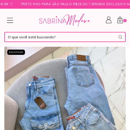
 ㅤ♡
FRETE FIXO PARA SÃO PAULO R$19,00 ㅤ♡ㅤBRINDE EXCLUSIVO NAS C
0
ESGOTADO