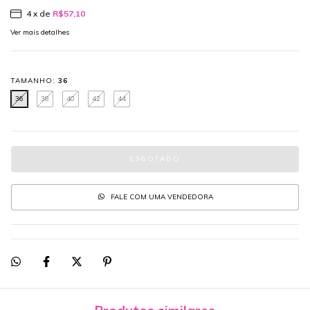
4
x de
R$57,10
Ver mais detalhes
TAMANHO:
36
36
38
40
42
44
FALE COM UMA VENDEDORA