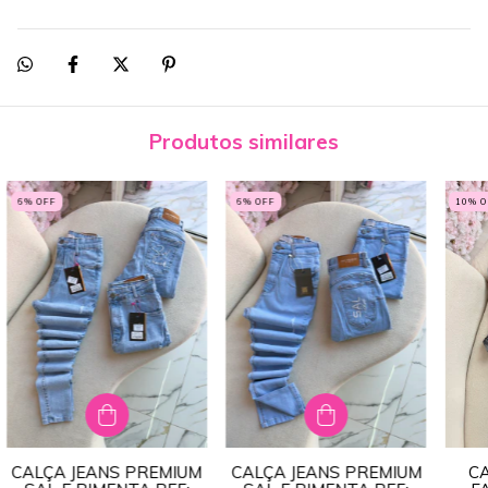
Produtos similares
6
% OFF
6
% OFF
10
% 
CALÇA JEANS PREMIUM
CALÇA JEANS PREMIUM
C