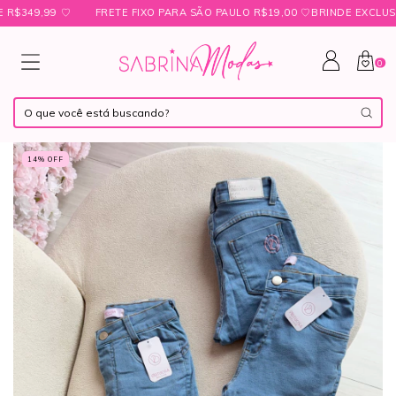
49,99 ㅤ♡
FRETE FIXO PARA SÃO PAULO R$19,00 ㅤ♡ㅤBRINDE EXCLUSIVO 
0
14
% OFF