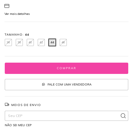
Ver mais detalhes
TAMANHO:
44
36
38
40
42
44
46
FALE COM UMA VENDEDORA
MEIOS DE ENVIO
Entregas para o CEP:
ALTERAR CEP
NÃO SEI MEU CEP