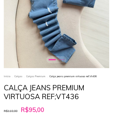
Início
.
Calças
.
Calças Premium
.
Calça jeans premium virtuosa ref;Vt436
CALÇA JEANS PREMIUM
VIRTUOSA REF;VT436
R$95,00
R$110,00