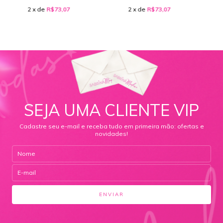
2
x de
R$73,07
2
x de
R$73,07
SEJA UMA CLIENTE VIP
Cadastre seu e-mail e receba tudo em primeira mão: ofertas e
novidades!