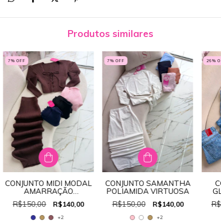
Produtos similares
7
% OFF
7
% OFF
26
% 
CONJUNTO MIDI MODAL
CONJUNTO SAMANTHA
C
AMARRAÇÃO
POLIAMIDA VIRTUOSA
G
REF:BL459
R$150,00
R$150,00
R$
R$140,00
R$140,00
+2
+2