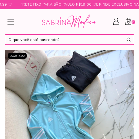
♡
FRETE FIXO PARA SÃO PAULO R$19,00 ㅤ♡ㅤBRINDE EXCLUSIVO NAS CO
0
ESGOTADO