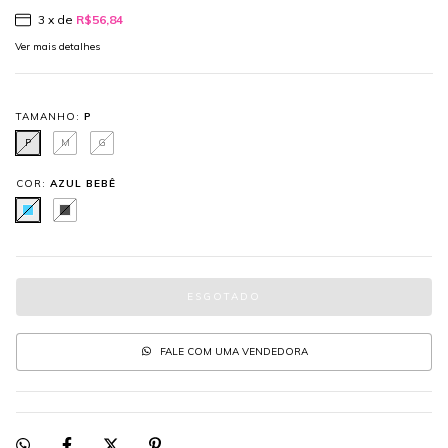
3
x de
R$56,84
Ver mais detalhes
TAMANHO:
P
P
M
G
COR:
AZUL BEBÊ
FALE COM UMA VENDEDORA