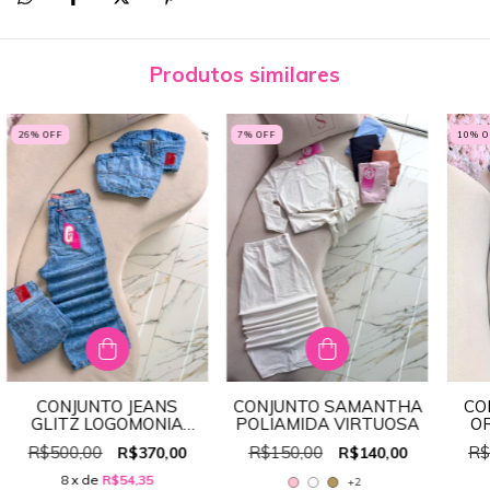
Produtos similares
26
% OFF
7
% OFF
10
% 
CONJUNTO JEANS
CONJUNTO SAMANTHA
CO
GLITZ LOGOMONIA
POLIAMIDA VIRTUOSA
OR
100% JEANS
R$500,00
R$150,00
R$
R$370,00
R$140,00
8
x de
R$54,35
+2