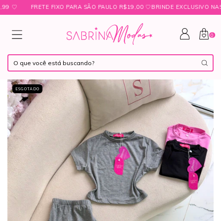
♡
FRETE FIXO PARA SÃO PAULO R$19,00 ㅤ♡ㅤBRINDE EXCLUSIVO NAS CO
0
ESGOTADO