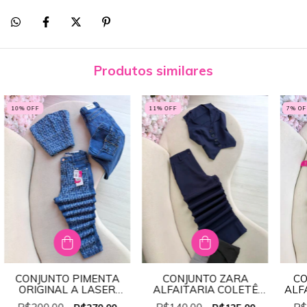
Produtos similares
10
% OFF
11
% OFF
7
% OF
CONJUNTO PIMENTA
CONJUNTO ZARA
CO
ORIGINAL A LASER
ALFAITARIA COLETÊ
ALF
REF;PD549
REF: 34656( FORMA