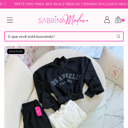
FRETE FIXO PARA SÃO PAULO R$19,00 ㅤ♡ㅤBRINDE EXCLUSIVO NAS COMP
0
ESGOTADO