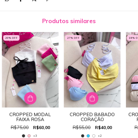
Produtos similares
20
% OFF
27
% OFF
18
% 
CROPPED MODAL
CROPPED BABADO
CR
FAIXA ROSA
CORAÇÃO
BO
R$75,00
R$55,00
R
R$60,00
R$40,00
+3
+2