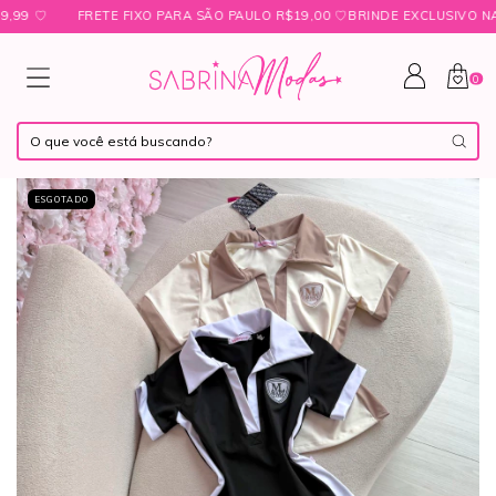
ㅤ♡
FRETE FIXO PARA SÃO PAULO R$19,00 ㅤ♡ㅤBRINDE EXCLUSIVO NAS C
0
ESGOTADO